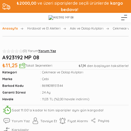
₺2000,00
ve üzeri siparişlerde seçili ürünlerde
kargo
bedava!
Anasayfa
Hırdavat ve El Aletleri
Askı ve Dolap Kulpları
Çekmece ve
(0) Yorum
Yorum Yaz
A923192 MP 08
₺11,25
Taksit Seçenekleri
₺1,14
den başlayan taksitlerle!
Kategori
Çekmece ve Dolap Kulpları
Marka
Çebi
Barkod Kodu
8698018151344
Garanti Süresi
24 Ay
Havale
11,03 TL (%2,00 havale indirimi)
Saat 11:00’a kadar ki tüm siparişler aynı gün kargoda!
Paylaş
Yorum Yaz
Tavsiye Et
Fiyat Alarmı
Karşılaştır