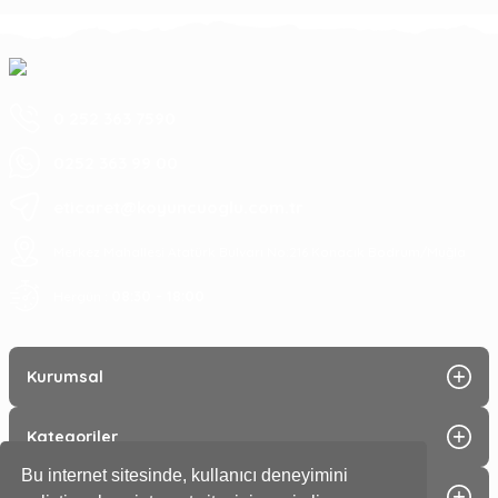
0 252 363 7590
0252 363 99 00
eticaret@koyuncuoglu.com.tr
Merkez Mahallesi Atatürk Bulvarı No:216 Konacık Bodrum/Muğla
08:30 - 18:00
Hergün :
Kurumsal
Kategoriler
Bu internet sitesinde, kullanıcı deneyimini
Alışveriş