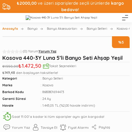
₺2000,00
ve üzeri siparişlerde seçili ürünlerde
kargo
bedava!
Anasayfa
Banyo
Banyo Aksesuarları
Banyo Setleri
Kosova 44
%5
(0) Yorum
Yorum Yaz
Kosova 440-3Y Luna 5’li Banyo Seti Ahşap Yeşil
₺1.472,50
₺1.550,00
Taksit Seçenekleri
₺149,48
den başlayan taksitlerle!
Kategori
Banyo Setleri
Marka
Kosova
Barkod Kodu
8680801694473
Garanti Süresi
24 Ay
Havale
1.443,05 TL (%2,00 havale indirimi)
Saat 11:00’a kadar ki tüm siparişler aynı gün kargoda!
Paylaş
Yorum Yaz
Tavsiye Et
Fiyat Alarmı