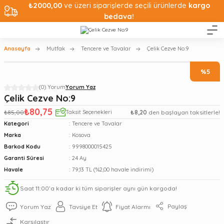
₺2000,00
ve üzeri siparişlerde seçili ürünlerde
kargo
bedava!
Anasayfa
Mutfak
Tencere ve Tavalar
Çelik Cezve No:9
%5
(0) Yorum
Yorum Yaz
Çelik Cezve No:9
₺80,75
₺85,00
Taksit Seçenekleri
₺8,20
den başlayan taksitlerle!
Kategori
Tencere ve Tavalar
Marka
Kosova
Barkod Kodu
9998000015425
Garanti Süresi
24 Ay
Havale
79,13 TL (%2,00 havale indirimi)
Saat 11:00’a kadar ki tüm siparişler aynı gün kargoda!
Paylaş
Yorum Yaz
Tavsiye Et
Fiyat Alarmı
Karşılaştır