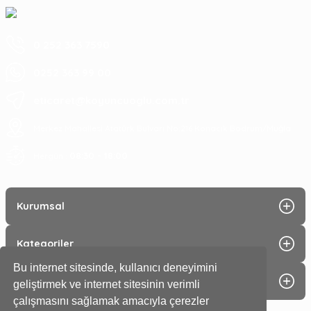
0 252 363 7590
0252 363 99 00
eticaret@koyuncuoglu.com.tr
Merkez Mahallesi Atatürk Bulvarı No:216 Konacık Bodrum/Muğla
08:30 - 18:00
Hergün :
Kurumsal
Kategoriler
Bu internet sitesinde, kullanıcı deneyimini
Alışveriş
geliştirmek ve internet sitesinin verimli
çalışmasını sağlamak amacıyla çerezler