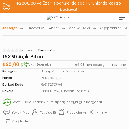
₺2000,00
ve üzeri siparişlerde seçili ürünlerde
kargo
bedava!
Anasayfa
Hırdavat ve El Aletleri
Vida ve Çiviler
Ahşap Vidaları
(0) Yorum
Yorum Yaz
16X30 Açık Piton
₺60,00
Taksit Seçenekleri
₺6,09
den başlayan taksitlerle!
Kategori
Ahşap Vidaları
,
Vida ve Çiviler
Marka
Koyuncuoğlu
Barkod Kodu
8681612763969
Havale
58,80 TL (%2,00 havale indirimi)
Saat 11:00’a kadar ki tüm siparişler aynı gün kargoda!
Paylaş
Yorum Yaz
Tavsiye Et
Fiyat Alarmı
Karşılaştır