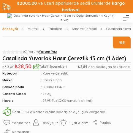
₺2000,00
ve üzeri siparişlerde seçili ürünlerde
kargo
bedava!
Anasayfa
Mutfak
Tabaklar
Kase ve Çerezlik
Casalinda Yuvarla
%5
(0) Yorum
Yorum Yaz
Casalinda Yuvarlak Hasır Çerezlik 15 cm (1 Adet)
₺28,50
₺30,00
Taksit Seçenekleri
₺2,89
den başlayan taksitlerle!
Kategori
Kase ve Çerezlik
Marka
Cassa Linda
Barkod Kodu
8682841000429
Garanti Süresi
24 Ay
Havale
27,93 TL (%2,00 havale indirimi)
Saat 11:00’a kadar ki tüm siparişler aynı gün kargoda!
Paylaş
Yorum Yaz
Tavsiye Et
Fiyat Alarmı
Karşılaştır