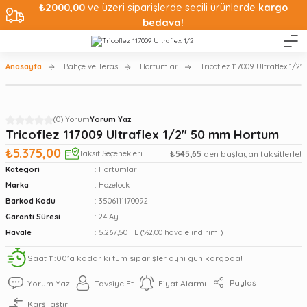
₺2000,00
ve üzeri siparişlerde seçili ürünlerde
kargo
bedava!
Anasayfa
Bahçe ve Teras
Hortumlar
Tricoflez 117009 Ultraflex 1/
(0) Yorum
Yorum Yaz
Tricoflez 117009 Ultraflex 1/2'' 50 mm Hortum
₺5.375,00
Taksit Seçenekleri
₺545,65
den başlayan taksitlerle!
Kategori
Hortumlar
Marka
Hozelock
Barkod Kodu
3506111170092
Garanti Süresi
24 Ay
Havale
5.267,50 TL (%2,00 havale indirimi)
Saat 11:00’a kadar ki tüm siparişler aynı gün kargoda!
Paylaş
Yorum Yaz
Tavsiye Et
Fiyat Alarmı
Karşılaştır