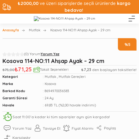
₺2000,00
ve üzeri siparişlerde seçili ürünlerde
kargo
bedava!
Anasayfa
Mutfak
Kosova 114-NO:11 Ahşap Ayak – 29 cm
%5
(0) Yorum
Yorum Yaz
Kosova 114-NO:11 Ahşap Ayak – 29 cm
₺71,25
₺75,00
Taksit Seçenekleri
₺7,23
den başlayan taksitlerle!
Kategori
Mutfak
,
Mutfak Gereçleri
Marka
Kosova
Barkod Kodu
8694970036583
Garanti Süresi
24 Ay
Havale
69,83 TL (%2,00 havale indirimi)
Saat 11:00’a kadar ki tüm siparişler aynı gün kargoda!
Paylaş
Yorum Yaz
Tavsiye Et
Fiyat Alarmı
Karşılaştır