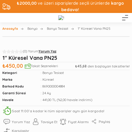
₺2000,00
ve üzeri siparişlerde seçili ürünlerde
kargo
bedava!
Anasayfa
Banyo
Banyo Tesisat
1'' Küresel Vana PN25
(0) Yorum
Yorum Yaz
1'' Küresel Vana PN25
₺450,00
Taksit Seçenekleri
₺45,68
den başlayan taksitlerle!
Kategori
Banyo Tesisat
Marka
Küresel
Barkod Kodu
8690000004884
Garanti Süresi
24 Ay
Havale
441,00 TL (%2,00 havale indirimi)
Saat 11:00’a kadar ki tüm siparişler aynı gün kargoda!
Paylaş
Yorum Yaz
Tavsiye Et
Fiyat Alarmı
Karşılaştır